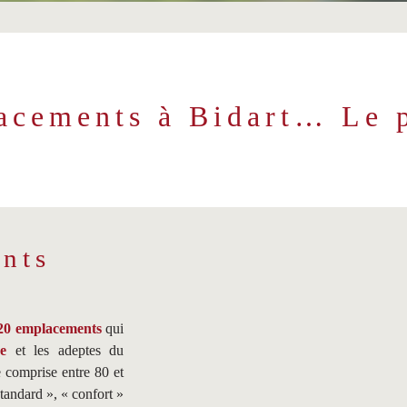
acements à Bidart… Le p
nts
20 emplacements
qui
e
et les adeptes du
e comprise entre 80 et
standard », « confort »