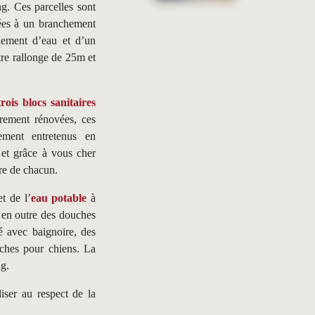
. Ces parcelles sont
dées à un branchement
hement d’eau et d’un
re rallonge de 25m et
trois blocs sanitaires
èrement rénovées, ces
èrement entretenus en
 et grâce à vous cher
tre de chacun.
t de l’
eau potable
à
en outre des douches
é avec baignoire, des
ches pour chiens. La
ng.
iser au respect de la