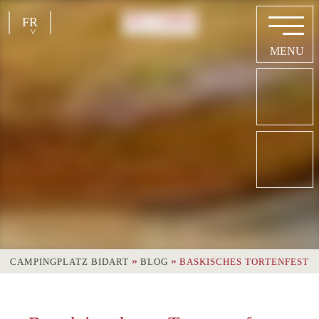
Langue =
FR
EN
NL
DE
»
»
CAMPINGPLATZ BIDART
BLOG
BASKISCHES TORTENFEST