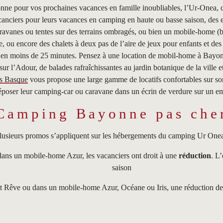
nne pour vos prochaines vacances en famille inoubliables, l’Ur-Onea, c
vacanciers pour leurs vacances en camping en haute ou basse saison, d
aravanes ou tentes sur des terrains ombragés, ou bien un mobile-home (
le, ou encore des chalets à deux pas de l’aire de jeux pour enfants et des 
 en moins de 25 minutes. Pensez à une location de mobil-home à Bayonn
r l’Adour, de balades rafraîchissantes au jardin botanique de la ville e
s Basque
vous propose une large gamme de locatifs confortables sur so
oser leur camping-car ou caravane dans un écrin de verdure sur un em
Camping Bayonne pas che
lusieurs promos s’appliquent sur les hébergements du camping Ur Onea
dans un mobile-home Azur, les vacanciers ont droit à une
réduction
. L’
saison
t Rêve ou dans un mobile-home Azur, Océane ou Iris, une réduction de s