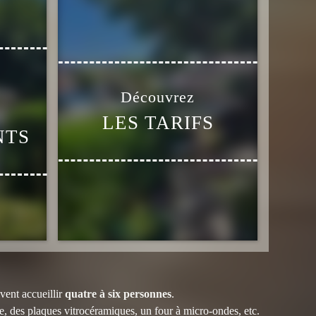
LES TARIFS
NTS
ent accueillir
quatre à six personnes
.
te, des plaques vitrocéramiques, un four à micro-ondes, etc.