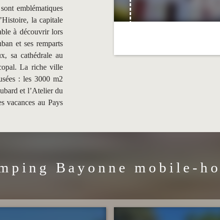
e sont emblématiques
’Histoire, la capitale
le à découvrir lors
uban et ses remparts
x, sa cathédrale au
copal. La riche ville
musées : les 3000 m2
ard et l’Atelier du
les vacances au Pays
mping Bayonne mobile-h