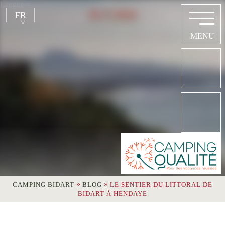
Langue =
FR
»
»
CAMPING BIDART
BLOG
LE SENTIER DU LITTORAL DE
BIDART À HENDAYE